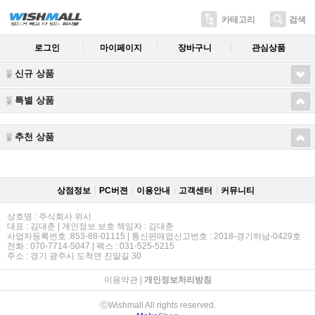
카테고리
검색
로그인
마이페이지
장바구니
관심상품
신규 상품
특별 상품
추천 상품
상점정보
PC버젼
이용안내
고객센터
커뮤니티
상호명 : 주식회사 위시
대표 : 김대춘 | 개인정보 보호 책임자 : 김대춘
사업자등록번호 :853-88-01115 | 통신판매업신고번호 : 2018-경기하남-0429호
전화 : 070-7714-5047 | 팩스 : 031-525-5215
주소 : 경기 광주시 도척면 진말길 30
이용약관
|
개인정보처리방침
ⓒWishmall All rights reserved.