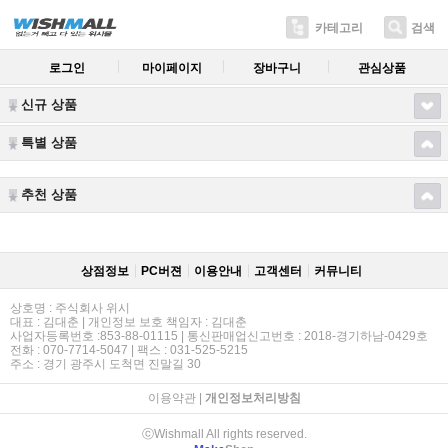
카테고리
검색
로그인
마이페이지
장바구니
관심상품
신규 상품
특별 상품
추천 상품
상점정보
PC버젼
이용안내
고객센터
커뮤니티
상호명 : 주식회사 위시
대표 : 김대춘 | 개인정보 보호 책임자 : 김대춘
사업자등록번호 :853-88-01115 | 통신판매업신고번호 : 2018-경기하남-0429호
전화 : 070-7714-5047 | 팩스 : 031-525-5215
주소 : 경기 광주시 도척면 진말길 30
이용약관
|
개인정보처리방침
ⓒWishmall All rights reserved.